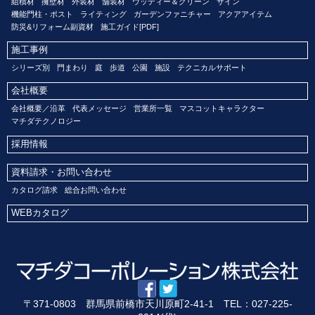
組積材
擁壁材
外装材
舗装材
ウッディー＆グリーン
サイン
機能門柱・ポスト
ライティング
ガーデンファニチャー
アクアアイテム
防災&リフォーム副資材
施工ガイド[PDF]
施工事例
シリーズ別
門まわり
庭
歩道
公園
施設
テクニカルサポート
会社概要
会社概要／沿革
代表メッセージ
営業所一覧
マスコットキャラクター
マチダテクノロジー
採用情報
資料請求・お問い合わせ
カタログ請求
総合お問い合わせ
WEBカタログ
〒371-0803 群馬県前橋市天川原町2-41-1 TEL：027-225-