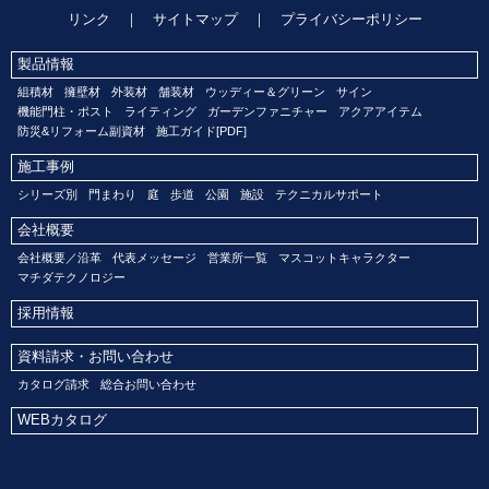
リンク
｜
サイトマップ
｜
プライバシーポリシー
製品情報
組積材
擁壁材
外装材
舗装材
ウッディー＆グリーン
サイン
機能門柱・ポスト
ライティング
ガーデンファニチャー
アクアアイテム
防災&リフォーム副資材
施工ガイド[PDF]
施工事例
シリーズ別
門まわり
庭
歩道
公園
施設
テクニカルサポート
会社概要
会社概要／沿革
代表メッセージ
営業所一覧
マスコットキャラクター
マチダテクノロジー
採用情報
資料請求・お問い合わせ
カタログ請求
総合お問い合わせ
WEBカタログ