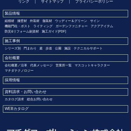
リンク
｜
サイトマップ
｜
プライバシーポリシー
製品情報
組積材
擁壁材
外装材
舗装材
ウッディー＆グリーン
サイン
機能門柱・ポスト
ライティング
ガーデンファニチャー
アクアアイテム
防災&リフォーム副資材
施工ガイド[PDF]
施工事例
シリーズ別
門まわり
庭
歩道
公園
施設
テクニカルサポート
会社概要
会社概要／沿革
代表メッセージ
営業所一覧
マスコットキャラクター
マチダテクノロジー
採用情報
資料請求・お問い合わせ
カタログ請求
総合お問い合わせ
WEBカタログ