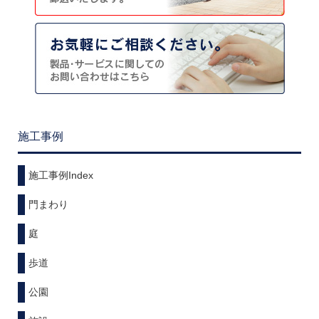
施工事例
施工事例Index
門まわり
庭
歩道
公園