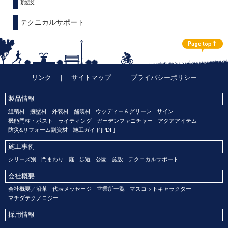
施設
テクニカルサポート
リンク
｜
サイトマップ
｜
プライバシーポリシー
製品情報
組積材
擁壁材
外装材
舗装材
ウッディー＆グリーン
サイン
機能門柱・ポスト
ライティング
ガーデンファニチャー
アクアアイテム
防災&リフォーム副資材
施工ガイド[PDF]
施工事例
シリーズ別
門まわり
庭
歩道
公園
施設
テクニカルサポート
会社概要
会社概要／沿革
代表メッセージ
営業所一覧
マスコットキャラクター
マチダテクノロジー
採用情報