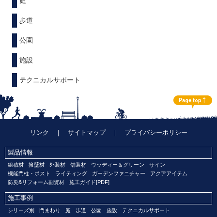
庭
歩道
公園
施設
テクニカルサポート
リンク
｜
サイトマップ
｜
プライバシーポリシー
製品情報
組積材
擁壁材
外装材
舗装材
ウッディー＆グリーン
サイン
機能門柱・ポスト
ライティング
ガーデンファニチャー
アクアアイテム
防災&リフォーム副資材
施工ガイド[PDF]
施工事例
シリーズ別
門まわり
庭
歩道
公園
施設
テクニカルサポート