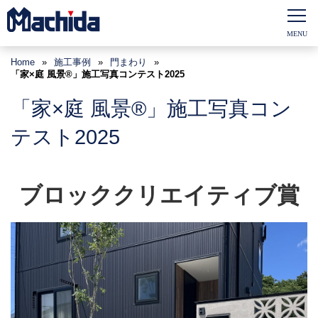
Home
»
施工事例
»
門まわり
»
「家×庭 風景®」施工写真コンテスト2025
「家×庭 風景®」施工写真コン
テスト2025
ブロッククリエイティブ賞