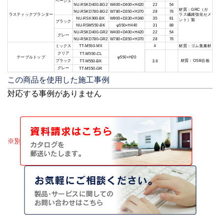
ベージュ
NU-RSKD400-BG2
W400×D400×H420
22
54
材質：GRC（ガ
NU-RSKD780-BG2
W780×D350×H370
28
76
ラスティックプランター
ラス繊維強化セメ
NU-RSK900-BK
W900×D330×H340
35
81
ント）製
ブラック
NU-RSM550-BK
φ550×H440
31
88
NU-RSKD400-GR2
W400×D400×H420
22
54
グレー
NU-RSKD780-GR2
W780×D350×H370
28
76
ミックス
材質：ゴム集素材
TT-M550-MX
4
クリア
TT-M550-CL
テーブルトップ
φ550×H20
ブラック
材質：OSB合板
TT-M550-BK
3.6
グレー
TT-M550-GR
この商品を使用した施工事例
対応する事例がありません
※別途運賃が掛かります。