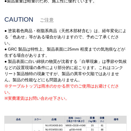
●製品重量は軽量のため、施工性に優れています。
CAUTION
ご注意
● 塗装着色商品・樹脂系商品（天然木部材含む）は、経年変化によ
る「色あせ」等がある場合がありますので、予めご了承くださ
い。
● GRC 製品は特性上、製品表面に25mm 程度までの気泡痕などが
生ずる場合があります。
● 製品表面に白い綿状の物質が沈着する「白華現象」は季節や気候
などの設置現場の条件により部分的に起こります。これはコンク
リート製品独特の現象ですが、製品の異常や欠陥ではありませ
ん。製品の性能などにも問題ありません。
※テーブルトップは雨水のかかる所でのご使用はお避けくださ
い。
※実費運賃はお問い合わせ下さい。
規格（mm）
質量
容量
品名
カラー
品種
備考
【長さ×巾×高さ】
（kg/個）
（L）
NU-RSK900-BG
W900×D330×H340
35
81
NU-RSM550-BG
φ550×H440
31
88