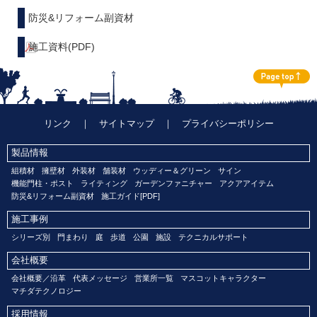
防災&リフォーム副資材
施工資料(PDF)
リンク
｜
サイトマップ
｜
プライバシーポリシー
製品情報
組積材
擁壁材
外装材
舗装材
ウッディー＆グリーン
サイン
機能門柱・ポスト
ライティング
ガーデンファニチャー
アクアアイテム
防災&リフォーム副資材
施工ガイド[PDF]
施工事例
シリーズ別
門まわり
庭
歩道
公園
施設
テクニカルサポート
会社概要
会社概要／沿革
代表メッセージ
営業所一覧
マスコットキャラクター
マチダテクノロジー
採用情報