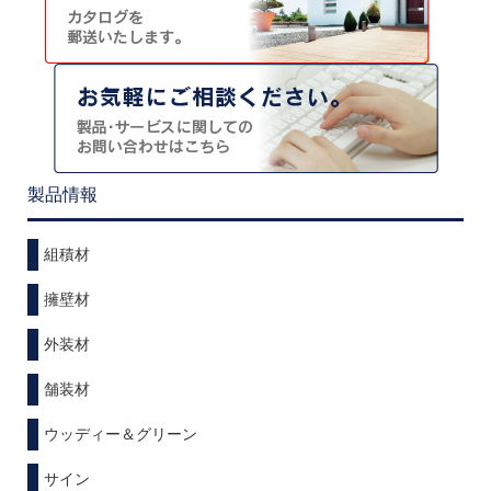
製品情報
組積材
擁壁材
外装材
舗装材
ウッディー＆グリーン
サイン