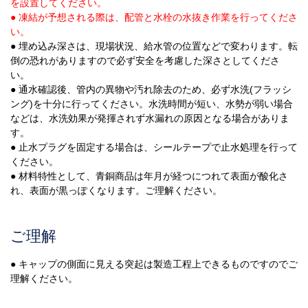
を設置してください。
● 凍結が予想される際は、配管と水栓の水抜き作業を行ってくださ
い。
● 埋め込み深さは、現場状況、給水管の位置などで変わります。転
倒の恐れがありますので必ず安全を考慮した深さとしてくださ
い。
● 通水確認後、管内の異物や汚れ除去のため、必ず水洗(フラッシ
ング)を十分に行ってください。水洗時間が短い、水勢が弱い場合
などは、水洗効果が発揮されず水漏れの原因となる場合がありま
す。
● 止水プラグを固定する場合は、シールテープで止水処理を行って
ください。
● 材料特性として、青銅商品は年月が経つにつれて表面が酸化さ
れ、表面が黒っぽくなります。ご理解ください。
ご理解
● キャップの側面に見える突起は製造工程上できるものですのでご
理解ください。