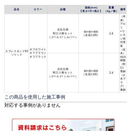
規格(mm)
質量
品名
カラー
品種
備考
【長さ×巾×高さ】
（kg／個）
（本
体）
アル
ミ
左右仕様
+ウ
60×60×800
蛇口２個セット
2.8
レタ
（全高1100）
（ゴールド/ シルバー）
ン焼
付塗
装
オフホワイト
（笠
スプレスタンド60
オフブラウン
木）
ソリッド
オフブラック
ASA
樹脂
（蛇
口）
左右仕様
60×60×800
青銅
蛇口１個セット
2.4
（全高1100）
（止
（ゴールド/ シルバー）
水プ
ラ
グ）
黄銅
この商品を使用した施工事例
対応する事例がありません