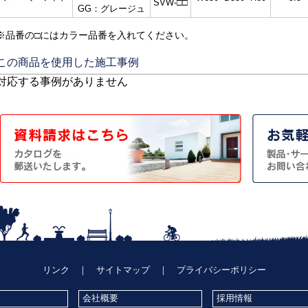
SVW-□□
GG：グレージュ
※品番の□にはカラー品番を入れてください。
この商品を使用した施工事例
対応する事例がありません
リンク
｜
サイトマップ
｜
プライバシーポリシー
会社概要
採用情報