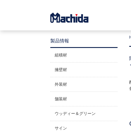
製品情報
組積材
擁壁材
外装材
舗装材
ウッディー＆グリーン
サイン