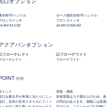
蛇口オプション
横水栓I字ハンドル
ホース接続水栓I字ハンドル
ブロンズメッキ
ブロンズメッキ
JA-MV-K13-BZ
JA-MV-G30A-BZ
アクアパンオプション
フローナレクト
フローナワイド
POINT
特徴
ポイント
背面・側面
蛇口を握る手が本体に当たりにくい
本体背面はコテ面仕上のため、多
設計。近年の住宅スタイルにフィッ
の凹凸があります。側面には段差
トしやすい落ち着いたカラーバリエ
設けられ、よりシャープな印象に