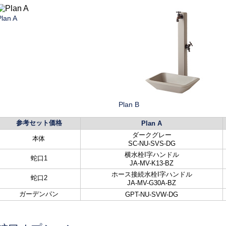
Plan A
Plan B
参考セット価格
Plan A
ダークグレー
本体
SC-NU-SVS-DG
横水栓I字ハンドル
蛇口1
JA-MV-K13-BZ
ホース接続水栓I字ハンドル
蛇口2
JA-MV-G30A-BZ
ガーデンパン
GPT-NU-SVW-DG