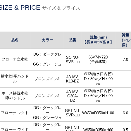
SIZE & PRICE
サイズ & プライス
質量
規格(mm)
品名
カラー
品番
（kg
【長さ×巾×高さ】
個）
DG：ダークグレ
66×74×720
SC-NU-
フローナ立水栓
ー
7.0
（全高920）
SVS-□□
GG：グレージュ
∅13(給水口内径)
横水栓I字ハンド
JA-MV-
ブロンズメッキ
D：80㎜／H：90
ル
K13-BZ
㎜
∅13(給水口内径)
JA-MV-
ホース接続水栓
ブロンズメッキ
D：60㎜／H：90
G30A-
I字ハンドル
BZ
㎜
DG：ダークグレ
GPT-NU-
フローナ レクト
ー
W450×D350×H100
6.0
SVR-□□
GG：グレージュ
DG：ダークグレ
GPT-NU-
フローナ ワイド
ー
W650×D350×H60
9.5