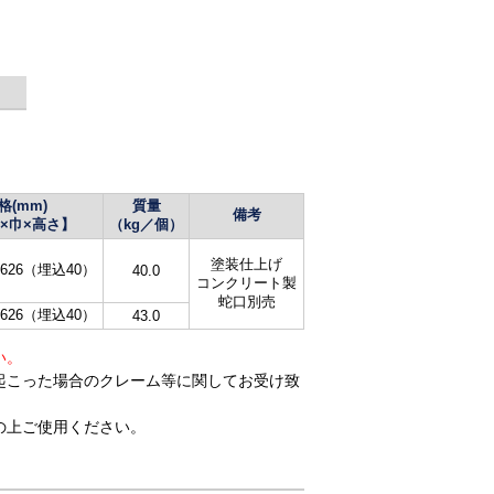
格(mm)
質量
備考
×巾×高さ】
（kg／個）
塗装仕上げ
5×626（埋込40）
40.0
コンクリート製
蛇口別売
1×626（埋込40）
43.0
い。
起こった場合のクレーム等に関してお受け致
の上ご使用ください。