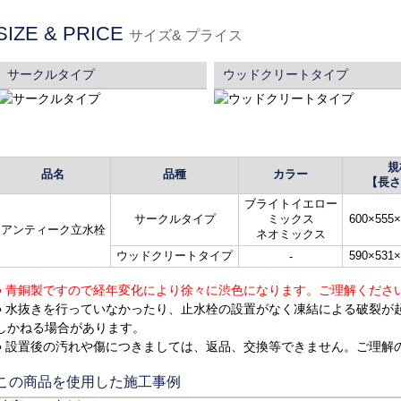
SIZE & PRICE
サイズ& プライス
サークルタイプ
ウッドクリートタイプ
規
品名
品種
カラー
【長さ
ブライトイエロー
サークルタイプ
ミックス
600×55
アンティーク立水栓
ネオミックス
ウッドクリートタイプ
590×53
-
● 青銅製ですので経年変化により徐々に渋色になります。ご理解くださ
● 水抜きを行っていなかったり、止水栓の設置がなく凍結による破裂が
しかねる場合があります。
● 設置後の汚れや傷につきましては、返品、交換等できません。ご理解
この商品を使用した施工事例