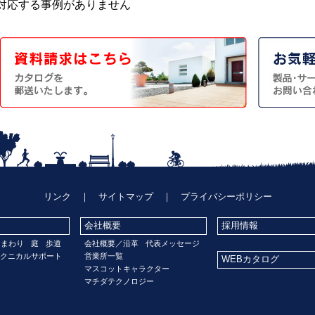
対応する事例がありません
リンク
｜
サイトマップ
｜
プライバシーポリシー
会社概要
採用情報
門まわり
庭
歩道
会社概要／沿革
代表メッセージ
クニカルサポート
営業所一覧
WEBカタログ
マスコットキャラクター
マチダテクノロジー