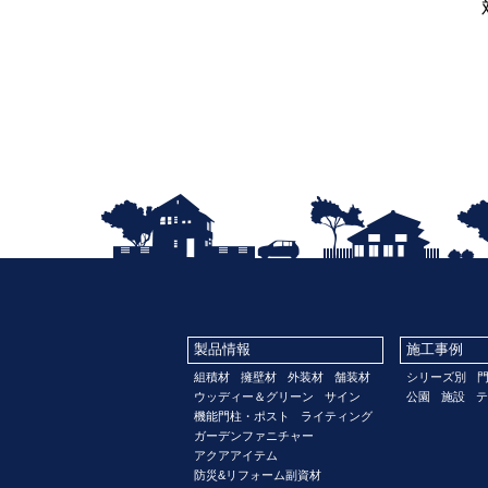
製品情報
施工事例
組積材
擁壁材
外装材
舗装材
シリーズ別
ウッディー＆グリーン
サイン
公園
施設
テ
機能門柱・ポスト
ライティング
ガーデンファニチャー
アクアアイテム
防災&リフォーム副資材