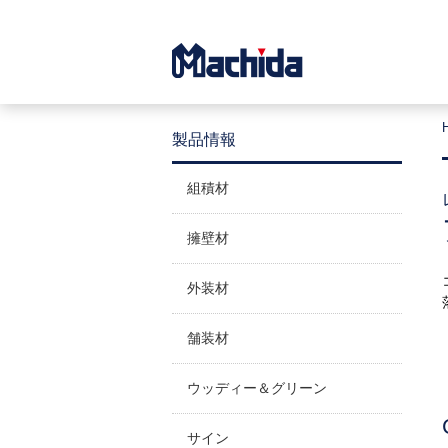
製品情報
組積材
擁壁材
外装材
舗装材
ウッディー＆グリーン
サイン