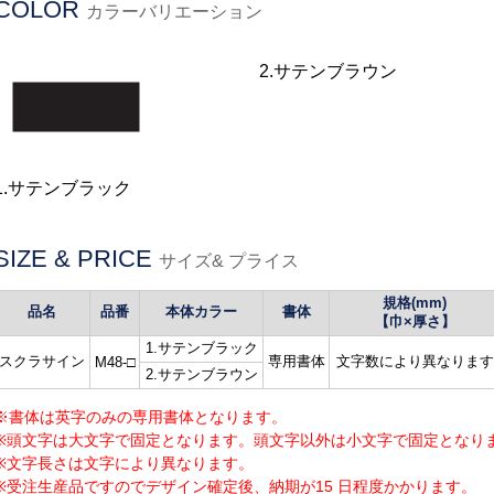
COLOR
カラーバリエーション
2.サテンブラウン
1.サテンブラック
SIZE & PRICE
サイズ& プライス
規格(mm)
品名
品番
本体カラー
書体
【巾×厚さ】
1.サテンブラック
スクラサイン
専用書体
文字数により異なります
M48-□
2.サテンブラウン
※書体は英字のみの専用書体となります。
※頭文字は大文字で固定となります。頭文字以外は小文字で固定となり
※文字長さは文字により異なります。
※受注生産品ですのでデザイン確定後、納期が15 日程度かかります。