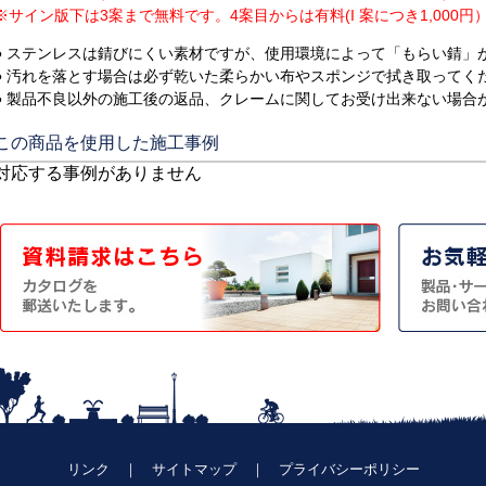
※サイン版下は3案まで無料です。4案目からは有料(I 案につき1,00
● ステンレスは錆びにくい素材ですが、使用環境によって「もらい錆」
● 汚れを落とす場合は必ず乾いた柔らかい布やスポンジで拭き取ってく
● 製品不良以外の施工後の返品、クレームに関してお受け出来ない場合
この商品を使用した施工事例
対応する事例がありません
リンク
｜
サイトマップ
｜
プライバシーポリシー