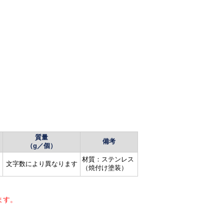
質量
備考
（g／個）
材質：ステンレス
文字数により異なります
（焼付け塗装）
ます。