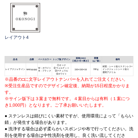
レイアウト4
規格(mm)
質量
品名
品番
ベースカラー
トップ板デザイン
備考
【長さ×巾×厚さ】
（g／個）
①オーク
材質：シート貼りステンレス+
W：ホワイト
②ウォルナット
レイアクジェサイン
310ｇ
インクジェットシート貼り
M40-□-□-□
150×150×16
B：ブラック
③ナチュラル
透明アクリル
④ホワイト
※品番の□に文字レイアウトナンバーを入れてご注文ください。
※受注生産品ですのでデザイン確定後、納期が15日程度かかりま
す。
※サイン版下は３案まで無料です。４案目からは有料（１案につ
き1,000円）となります。ご了承お願いいたします。
● ステンレスは錆びにくい素材ですが、使用環境によって「もらい
錆」が発生する場合があります。
● 洗浄する場合は必ず柔らかいスポンジや布で行ってください。洗
剤を使用する場合は中性洗剤を使用し、良く洗い流してくださ