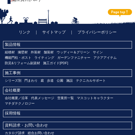
リンク
｜
サイトマップ
｜
プライバシーポリシー
製品情報
組積材
擁壁材
外装材
舗装材
ウッディー＆グリーン
サイン
機能門柱・ポスト
ライティング
ガーデンファニチャー
アクアアイテム
防災&リフォーム副資材
施工ガイド[PDF]
施工事例
シリーズ別
門まわり
庭
歩道
公園
施設
テクニカルサポート
会社概要
会社概要／沿革
代表メッセージ
営業所一覧
マスコットキャラクター
マチダテクノロジー
採用情報
資料請求・お問い合わせ
カタログ請求
総合お問い合わせ