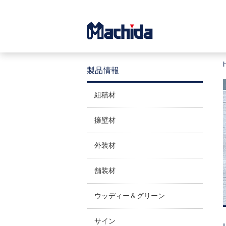
製品情報
組積材
擁壁材
外装材
舗装材
ウッディー＆グリーン
サイン