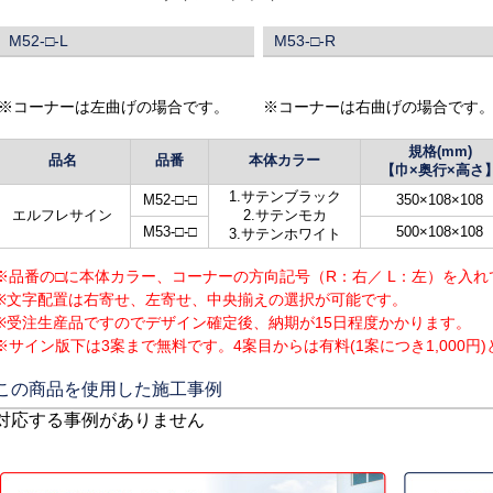
M52-□-L
M53-□-R
※コーナーは左曲げの場合です。
※コーナーは右曲げの場合です
規格(mm)
品名
品番
本体カラー
【巾×奥行×高さ
1.サテンブラック
M52-□-□
350×108×108
エルフレサイン
2.サテンモカ
M53-□-□
500×108×108
3.サテンホワイト
※品番の□に本体カラー、コーナーの方向記号（R：右／ L：左）を入
※文字配置は右寄せ、左寄せ、中央揃えの選択が可能です。
※受注生産品ですのでデザイン確定後、納期が15日程度かかります。
※サイン版下は3案まで無料です。4案目からは有料(1案につき1,000
この商品を使用した施工事例
対応する事例がありません