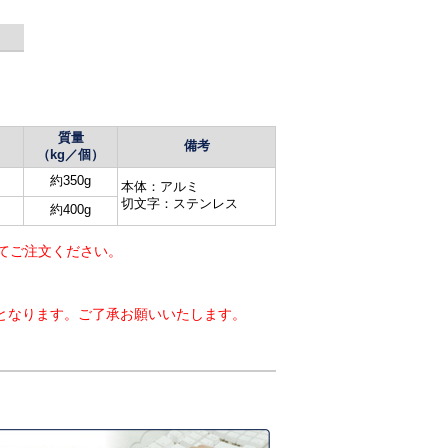
。
質量
備考
】
（kg／個）
約350g
本体：アルミ
切文字：ステンレス
約400g
れてご注文ください。
円)となります。ご了承お願いいたします。