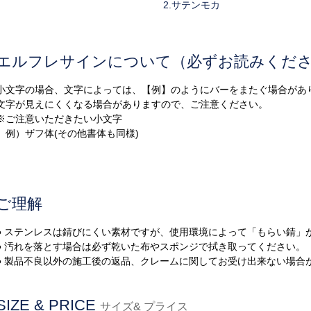
2.サテンモカ
エルフレサインについて（必ずお読みくだ
小文字の場合、文字によっては、【例】のようにバーをまたぐ場合があ
文字が見えにくくなる場合がありますので、ご注意ください。
※ご注意いただきたい小文字
例）ザフ体(その他書体も同様)
ご理解
● ステンレスは錆びにくい素材ですが、使用環境によって「もらい錆」
● 汚れを落とす場合は必ず乾いた布やスポンジで拭き取ってください。
● 製品不良以外の施工後の返品、クレームに関してお受け出来ない場合
SIZE & PRICE
サイズ& プライス