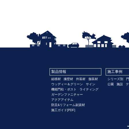
製品情報
施工事例
組積材
擁壁材
外装材
舗装材
シリーズ別
ウッディー＆グリーン
サイン
公園
施設
テ
機能門柱・ポスト
ライティング
ガーデンファニチャー
アクアアイテム
防災&リフォーム副資材
施工ガイド[PDF]