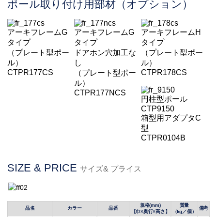
ポール取り付け用部材（オプション）
アーキフレームG
アーキフレームG
アーキフレームH
タイプ
タイプ
タイプ
（プレート型ポー
ドアホン穴加工な
（プレート型ポー
ル）
し
ル）
CTPR177CS
CTPR178CS
（プレート型ポー
ル）
CTPR177NCS
円柱型ポール
CTP9150
箱型用アダプタC
型
CTPR0104B
SIZE & PRICE
サイズ& プライス
規格(mm)
質量
品名
カラー
品番
備考
【巾×奥行×高さ】
（kg／
個
）