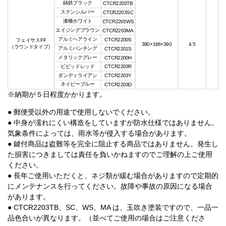
鋳鉄ブラック
CTC
R
2203TB
ステンシルバー
CTC
R
2203SC
漆喰ホワイト
CTC
R
2203WS
エイジングブラウン
CTC
R
2203MA
アルミヘアライン
CTC
R
2200S
フェイサスFF
390×166×390
4.5
（ラウンドタイプ）
アルミパンチング
CTC
R
2201S
メタリックグレー
CTC
R
2200H
ビビッドレッド
CTC
R
2203R
ダンディライアン
CTC
R
2203Y
ネイビーブルー
CTC
R
2203D
※納期が５日程度かかります。
● 郵便受以外の用途で使用しないでください。
● 中身が濡れにくい構造をしていますが防水仕様ではありません。
気象条件によっては、雨水等が侵入する場合があります。
● 鍵付商品は盗難等を完全に阻止する商品ではありません。発生し
た損害につきましては責任を負いかねますのでご理解の上ご使用
ください。
● 長年ご使用いただくと、ネジ類が緩む場合がありますので定期的
にメンテナンスを行ってください。故障や事故の原因になる場合
があります。
● CTCR2203TB、SC、WS、MA は、玉吹き塗装ですので、一品一
品色合いが異なります。（並べてご使用の場合はご注意くださ