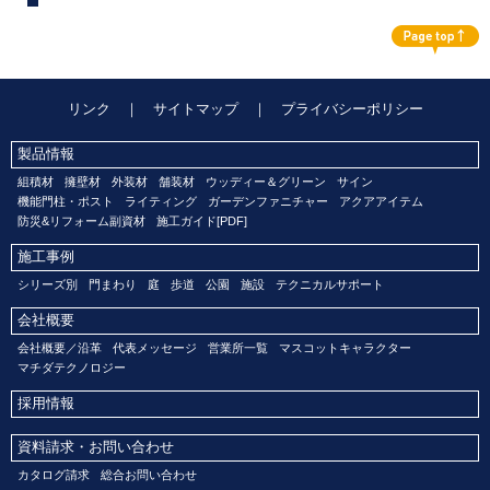
リンク
｜
サイトマップ
｜
プライバシーポリシー
製品情報
組積材
擁壁材
外装材
舗装材
ウッディー＆グリーン
サイン
機能門柱・ポスト
ライティング
ガーデンファニチャー
アクアアイテム
防災&リフォーム副資材
施工ガイド[PDF]
施工事例
シリーズ別
門まわり
庭
歩道
公園
施設
テクニカルサポート
会社概要
会社概要／沿革
代表メッセージ
営業所一覧
マスコットキャラクター
マチダテクノロジー
採用情報
資料請求・お問い合わせ
カタログ請求
総合お問い合わせ