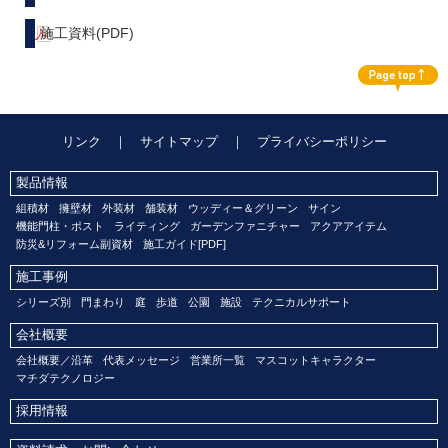
施工資料(PDF)
リンク
｜
サイトマップ
｜
プライバシーポリシー
製品情報
組積材
擁壁材
外装材
舗装材
ウッディー＆グリーン
サイン
機能門柱・ポスト
ライティング
ガーデンファニチャー
アクアアイテム
防災&リフォーム副資材
施工ガイド[PDF]
施工事例
シリーズ別
門まわり
庭
歩道
公園
施設
テクニカルサポート
会社概要
会社概要／沿革
代表メッセージ
営業所一覧
マスコットキャラクター
マチダテクノロジー
採用情報