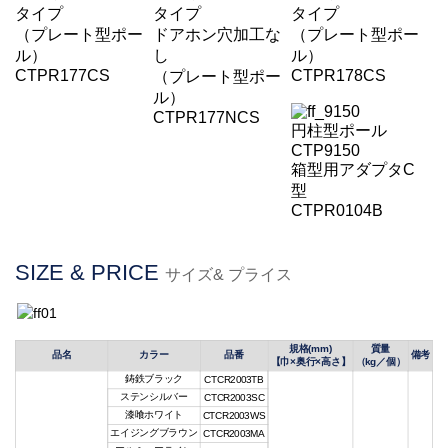
タイプ
タイプ
タイプ
（プレート型ポー
ドアホン穴加工な
（プレート型ポー
ル）
し
ル）
CTPR177CS
CTPR178CS
（プレート型ポー
ル）
CTPR177NCS
円柱型ポール
CTP9150
箱型用アダプタC
型
CTPR0104B
SIZE & PRICE
サイズ& プライス
規格(mm)
質量
品名
カラー
品番
備考
【巾×奥行×高さ】
（kg／
個
）
鋳鉄ブラック
CTCR2003TB
ステンシルバー
CTC
R
2003SC
漆喰ホワイト
CTC
R
2003WS
エイジングブラウン
CTC
R
2003MA