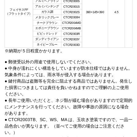
アルミヘアライン
CTC
R
2000S
アルミパンチング
CTC
R
2001S
フェイサスFF
ガラス調
CTC
R
2002S
390×145×390
4.5
（フラットタイプ）
メタリックグレー
CTC
R
2000H
チークブラウン
CTC
R
2004MD
エボニーブラウン
CTC
R
2004MB
ビビッドレッド
CTC
R
2003R
ダンディライアン
CTC
R
2003Y
ネイビーブルー
CTC
R
2003D
※納期が５日程度かかります。
● 郵便受以外の用途で使用しないでください。
● 中身が濡れにくい構造をしていますが防水仕様ではありません。
気象条件によっては、雨水等が侵入する場合があります。
● 鍵付商品は盗難等を完全に阻止する商品ではありません。発生し
た損害につきましては責任を負いかねますのでご理解の上ご使用
ください。
● 長年ご使用いただくと、ネジ類が緩む場合がありますので定期的
にメンテナンスを行ってください。故障や事故の原因になる場合
があります。
● CTCR2003TB、SC、WS、MA は、玉吹き塗装ですので、一品一
品色合いが異なります。（並べてご使用の場合はご注意くださ
い。）