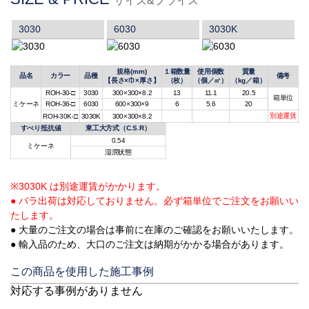
サイズ&プライス
3030
6030
3030K
規格(mm)
１箱数量
使用個数
質量
品名
カラー
品種
備考
【長さ×巾×厚さ】
（枚）
（個／㎡）
（kg／箱）
ROH-30-□
3030
300×300×8.2
13
11.1
20.5
箱単位
ミケーネ
ROH-36-□
6030
600×300×9
6
5.6
20
別途運賃
ROH-30K-□
3030K
300×300×8.2
すべり抵抗値
東工大方式（C.S.R）
0.54
ミケーネ
湿潤状態
※3030K は別途運賃がかかります。
● バラ出荷は対応しておりません。必ず箱単位でご注文をお願いい
たします。
● 大量のご注文の場合は事前に在庫のご確認をお願いいたします。
● 輸入品のため、大口のご注文は納期がかかる場合があります。
この商品を使用した施工事例
対応する事例がありません