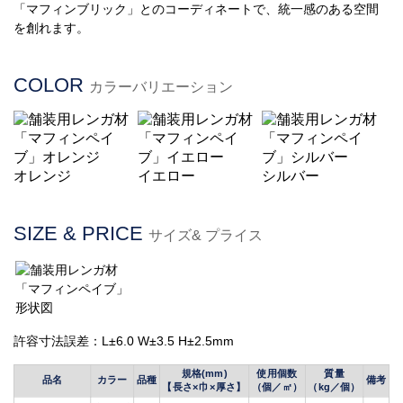
「マフィンブリック」とのコーディネートで、統一感のある空間
を創れます。
COLOR
カラーバリエーション
オレンジ
イエロー
シルバー
SIZE & PRICE
サイズ& プライス
許容寸法誤差：L±6.0 W±3.5 H±2.5mm
規格(mm)
使用個数
質量
品名
カラー
品種
備考
【長さ×巾×厚さ】
（個／㎡）
（kg／個）