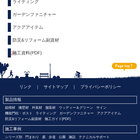
ライティング
ガーデンファニチャー
アクアアイテム
防災&リフォーム副資材
施工資料(PDF)
リンク
｜
サイトマップ
｜
プライバシーポリシー
製品情報
組積材
擁壁材
外装材
舗装材
ウッディー＆グリーン
サイン
機能門柱・ポスト
ライティング
ガーデンファニチャー
アクアアイテム
防災&リフォーム副資材
施工ガイド[PDF]
施工事例
シリーズ別
門まわり
庭
歩道
公園
施設
テクニカルサポート