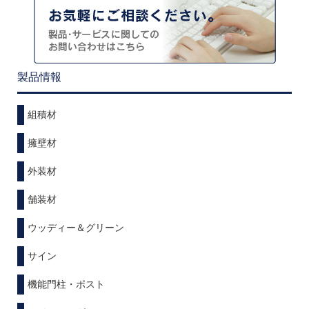
製品情報
組積材
擁壁材
外装材
舗装材
ウッディー＆グリーン
サイン
機能門柱・ポスト