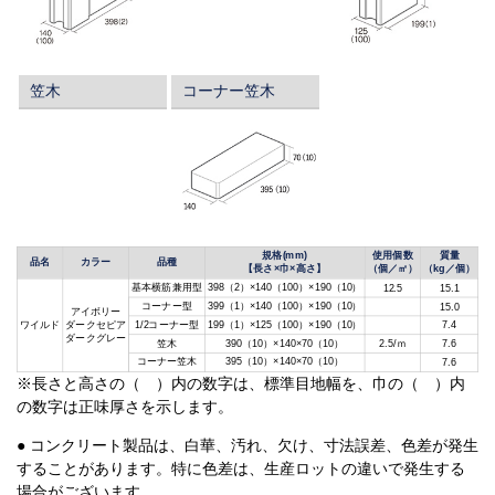
笠木
コーナー笠木
規格(mm)
使用個数
質量
品名
カラー
品種
【長さ×巾×高さ】
（個／㎡）
（kg／個）
基本横筋兼用型
398（2）×140（100）×190（10）
12.5
15.1
コーナー型
399（1）×140（100）×190（10）
15.0
アイボリー
ワイルド
ダークセピア
1/2コーナー型
199（1）×125（100）×190（10）
7.4
ダークグレー
笠木
390（10）×140×70（10）
2.5/ｍ
7.6
コーナー笠木
395（10）×140×70（10）
7.6
※長さと高さの（ ）内の数字は、標準目地幅を、巾の（ ）内
の数字は正味厚さを示します。
● コンクリート製品は、白華、汚れ、欠け、寸法誤差、色差が発生
することがあります。特に色差は、生産ロットの違いで発生する
場合がございます。