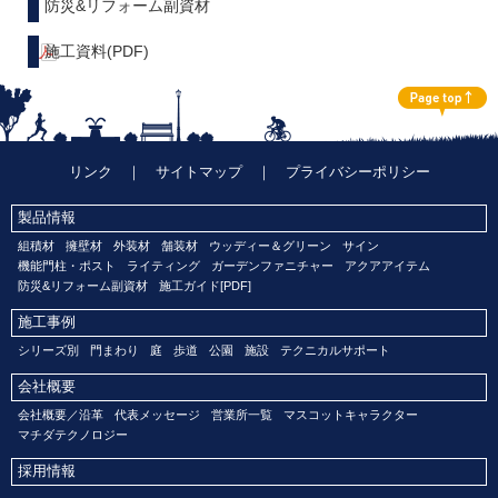
防災&リフォーム副資材
施工資料(PDF)
リンク
｜
サイトマップ
｜
プライバシーポリシー
製品情報
組積材
擁壁材
外装材
舗装材
ウッディー＆グリーン
サイン
機能門柱・ポスト
ライティング
ガーデンファニチャー
アクアアイテム
防災&リフォーム副資材
施工ガイド[PDF]
施工事例
シリーズ別
門まわり
庭
歩道
公園
施設
テクニカルサポート
会社概要
会社概要／沿革
代表メッセージ
営業所一覧
マスコットキャラクター
マチダテクノロジー
採用情報