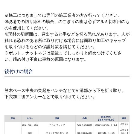
※施工につきましては専門の施工業者の方が行ってください。
※現場での切り縮めの場合、のこぎりの歯は必ずアルミ切断用のも
のを使用してください。
※形材の切断面は、露出すると手などを切る恐れがあります。人が
触れる恐れのある所に取り付ける場合には面取り加工やキャップ
を取り付けるなどの保護対策を講じてください。
※ボルト、ナットネジは最後までしっかりと締めつけてくださ
い。締め付け不良は事故の原因になります。
後付けの場合
笠木ベース中央の突起をペンチなどでV 溝部から下を折り取り、
下穴加工後アンカーなどで取り付けてください。
規格(mm)
品名
カラー
品種
品番
備考
【長さ×巾×高さ】
入数：1
SLC・UC・BKC
アルミキャップ
2000×150×25、t＝1.3
KZB-KSG120M
入数：2
ブロック笠木用ベース
100×145、t＝1.5
（ねじ8
KC
KB-KSGBASE