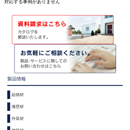
対応する事例がありません
製品情報
組積材
擁壁材
外装材