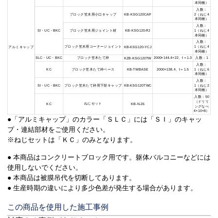
本同梱）
入数：
ブロック笠木用小口キャップ
2（ねじ4
KB-KSG120CAP
本同梱）
入数：
SI・UC・BKC
ブロック笠木用ジョイント材
1（ねじ4
KB-KSG120-RJ
本同梱）
入数：
ブロック笠木用コーナージョイント
1（ねじ4
KB-KSG120-YCJ
アルミキャップ
本同梱）
SLC・UC・BKC
ブロック笠木たて枠
2000×144.4×22、t＝1.3
入数：1
KZB-KSG120TW
入数：
ブロック笠木たて枠ベース
2000×138.4、t＝1.5
1（ねじ6
KC
KB-TWBASE
本同梱）
入数：
SI・UC・BKC
ブロック笠木たて枠用下部キャップ
1（ねじ2
KB-KSG120TWC
本同梱）
入数：50
（ドリリ
ねじセット
KC
KB-N-26
ングなべ
4×10×8）
●「アルミキャップ」のカラー「ＳＬＣ」には「ＳＩ」のキャッ
プ・連結部材をご使用ください。
※ねじセットは「ＫＣ」のみとなります。
● 本商品はコンクリートブロック用です。躯体バルコニーなどには
使用しないでください。
● 本商品は被膜吊代を切断してあります。
● 生産時期の違いにより多少色差が発生する場合があります。
この商品を使用した施工事例