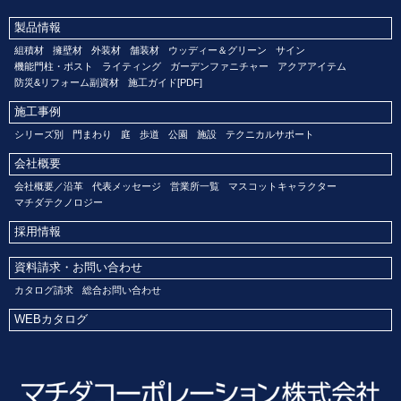
製品情報
組積材
擁壁材
外装材
舗装材
ウッディー＆グリーン
サイン
機能門柱・ポスト
ライティング
ガーデンファニチャー
アクアアイテム
防災&リフォーム副資材
施工ガイド[PDF]
施工事例
シリーズ別
門まわり
庭
歩道
公園
施設
テクニカルサポート
会社概要
会社概要／沿革
代表メッセージ
営業所一覧
マスコットキャラクター
マチダテクノロジー
採用情報
資料請求・お問い合わせ
カタログ請求
総合お問い合わせ
WEBカタログ