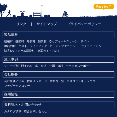
リンク
｜
サイトマップ
｜
プライバシーポリシー
製品情報
組積材
擁壁材
外装材
舗装材
ウッディー＆グリーン
サイン
機能門柱・ポスト
ライティング
ガーデンファニチャー
アクアアイテム
防災&リフォーム副資材
施工ガイド[PDF]
施工事例
シリーズ別
門まわり
庭
歩道
公園
施設
テクニカルサポート
会社概要
会社概要／沿革
代表メッセージ
営業所一覧
マスコットキャラクター
マチダテクノロジー
採用情報
資料請求・お問い合わせ
カタログ請求
総合お問い合わせ