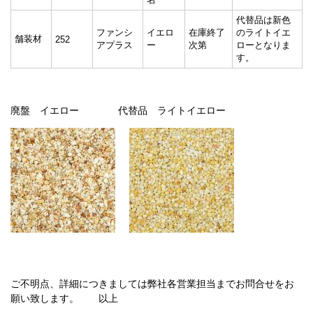
代替品は新色
ファンシ
イエロ
在庫終了
のライトイエ
舗装材
252
アプラス
ー
次第
ロ
ーとなりま
す。
廃盤 イエロー 代替品 ライトイエロー
ご不明点、詳細につきましては弊社各営業担当までお問合せをお
願い致します。 以上