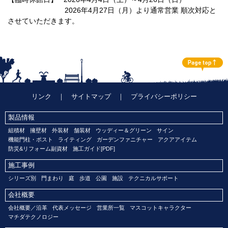
2026年4月27日（月）より通常営業 順次対応と
させていただきます。
リンク
｜
サイトマップ
｜
プライバシーポリシー
製品情報
組積材
擁壁材
外装材
舗装材
ウッディー＆グリーン
サイン
機能門柱・ポスト
ライティング
ガーデンファニチャー
アクアアイテム
防災&リフォーム副資材
施工ガイド[PDF]
施工事例
シリーズ別
門まわり
庭
歩道
公園
施設
テクニカルサポート
会社概要
会社概要／沿革
代表メッセージ
営業所一覧
マスコットキャラクター
マチダテクノロジー