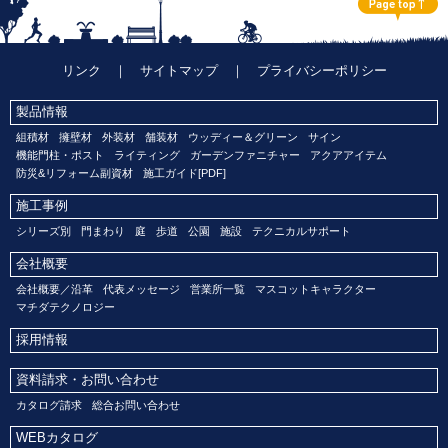
リンク
｜
サイトマップ
｜
プライバシーポリシー
製品情報
組積材
擁壁材
外装材
舗装材
ウッディー＆グリーン
サイン
機能門柱・ポスト
ライティング
ガーデンファニチャー
アクアアイテム
防災&リフォーム副資材
施工ガイド[PDF]
施工事例
シリーズ別
門まわり
庭
歩道
公園
施設
テクニカルサポート
会社概要
会社概要／沿革
代表メッセージ
営業所一覧
マスコットキャラクター
マチダテクノロジー
採用情報
資料請求・お問い合わせ
カタログ請求
総合お問い合わせ
WEBカタログ