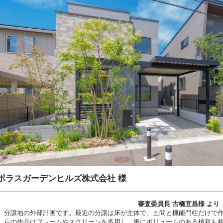
ポラスガーデンヒルズ株式会社 様
審査委員長 古橋宜昌様 より
分譲地の外部計画です。最近の分譲は床が主体で、土間と機能門柱だけで
らの作品はフレームやスクリーンを多用し、更にボリュームのある植栽も