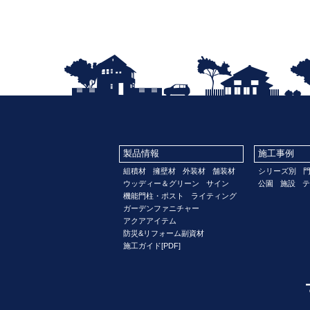
製品情報
施工事例
組積材
擁壁材
外装材
舗装材
シリーズ別
ウッディー＆グリーン
サイン
公園
施設
テ
機能門柱・ポスト
ライティング
ガーデンファニチャー
アクアアイテム
防災&リフォーム副資材
施工ガイド[PDF]