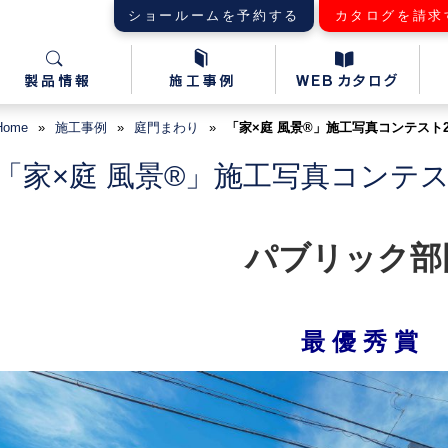
ショールームを予約する
カタログを請求
Home
»
施工事例
»
庭
門まわり
»
「家×庭 風景®」施工写真コンテスト2
「家×庭 風景®」施工写真コンテスト
パブリック部
最 優 秀 賞