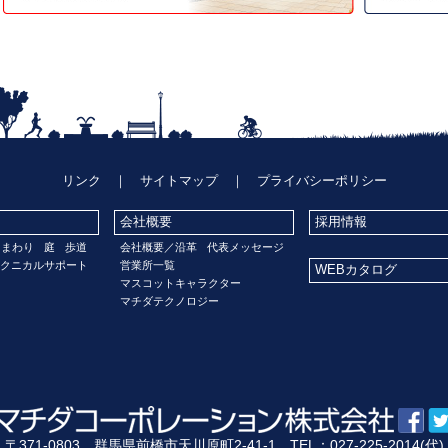
リンク
｜
サイトマップ
｜
プライバシーポリシー
会社概要
採用情報
門まわり
庭
歩道
会社概要／沿革
代表メッセージ
クニカルサポート
営業所一覧
WEBカタログ
マスコットキャラクター
マチダテクノロジー
〒371-0803 群馬県前橋市天川原町2-41-1 TEL：027-225-2014(代)