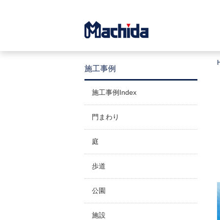
施工事例
施工事例Index
門まわり
庭
歩道
公園
施設