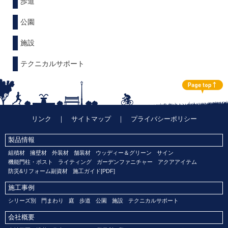
歩道
公園
施設
テクニカルサポート
リンク
｜
サイトマップ
｜
プライバシーポリシー
製品情報
組積材
擁壁材
外装材
舗装材
ウッディー＆グリーン
サイン
機能門柱・ポスト
ライティング
ガーデンファニチャー
アクアアイテム
防災&リフォーム副資材
施工ガイド[PDF]
施工事例
シリーズ別
門まわり
庭
歩道
公園
施設
テクニカルサポート
会社概要