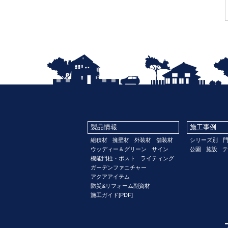
製品情報
施工事例
組積材
擁壁材
外装材
舗装材
シリーズ別
ウッディー＆グリーン
サイン
公園
施設
テ
機能門柱・ポスト
ライティング
ガーデンファニチャー
アクアアイテム
防災&リフォーム副資材
施工ガイド[PDF]