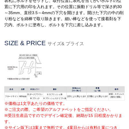
表札にボルトをセットし、取付位置に表札を当てがいボルトの位
置に下穴用の印を入れます。その位置に振動ドリル等で深さ約30
～35mm、直径3.5～4mmの下穴を開けます。開けた下穴の中の削
り粉などを綿棒で取り除きます。細い棒などを使って接着剤を下
穴内、ボルトに塗布し、ボルトを下穴に差し込みます。
SIZE & PRICE
サイズ& プライス
規格(mm)
質量
品名
品番
本体カラー
書体
備考
【巾×厚さ】
（g／個）
材質：ステンレス
D:ダークブラウン
6 カフリッシュ体
フロートサイン
M25-□-□
文字により異なります
文字数により異なります
（焼付け塗装）
B:ブラック
8 ブラッシュスクリプト体
※価格は1文字あたりの価格です。
※ご注文の際、ご希望のアルファベットをご指定ください。
※受注生産品ですのでデザイン確定後、納期が15 日程度かかりま
す。
※サイン版下は3案まで無料です。4案目からは有料(I 案につき