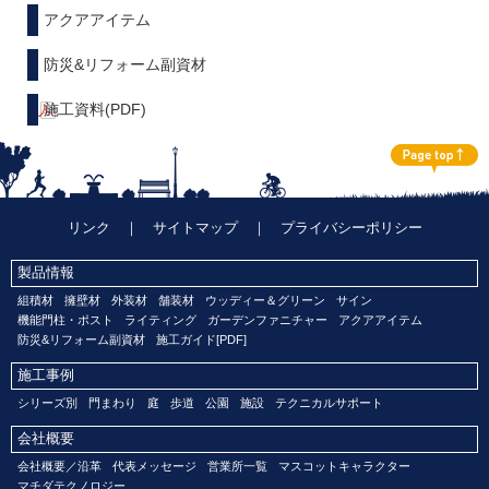
アクアアイテム
防災&リフォーム副資材
施工資料(PDF)
リンク
｜
サイトマップ
｜
プライバシーポリシー
製品情報
組積材
擁壁材
外装材
舗装材
ウッディー＆グリーン
サイン
機能門柱・ポスト
ライティング
ガーデンファニチャー
アクアアイテム
防災&リフォーム副資材
施工ガイド[PDF]
施工事例
シリーズ別
門まわり
庭
歩道
公園
施設
テクニカルサポート
会社概要
会社概要／沿革
代表メッセージ
営業所一覧
マスコットキャラクター
マチダテクノロジー