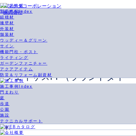
製品情報Index
組積材
擁壁材
Home
»
製品情報
»
機能門柱・ポスト
»
外装材
フェイサスFF（ラウンドタイプ）
舗装材
ウッディー＆グリーン
サイン
機能門柱・ポスト
ライティング
ガーデンファニチャー
ラウンドフォルムがアクセントの、デザインポスト。
アクアアイテム
フェイサスFF（ラウンドタイ
防災＆リフォーム副資材
施工事例Index
プ）
門まわり
庭
歩道
ラウンドタイプは、やわらかな印象を与える曲線のフォルムが魅
公園
力。
施設
テクニカルサポート
曲線による独特の存在感が、個性豊かにエントランスを彩りま
す。