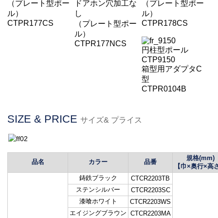
（プレート型ポー
ドアホン穴加工な
（プレート型ポー
ル）
し
ル）
CTPR177CS
CTPR178CS
（プレート型ポー
ル）
CTPR177NCS
円柱型ポール
CTP9150
箱型用アダプタC
型
CTPR0104B
SIZE & PRICE
サイズ& プライス
規格(mm)
品名
カラー
品番
【巾×奥行×高
鋳鉄ブラック
CTC
R
2203TB
ステンシルバー
CTC
R
2203SC
漆喰ホワイト
CTC
R
2203WS
エイジングブラウン
CTC
R
2203MA