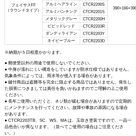
アルミヘアライン
CTC
R
2200S
フェイサスFF
390×166×39
（ラウンドタイプ）
アルミパンチング
CTC
R
2201S
メタリックグレー
CTC
R
2200H
ビビッドレッド
CTC
R
2203R
ダンディライアン
CTC
R
2203Y
ネイビーブルー
CTC
R
2203D
※納期が５日程度かかります。
● 郵便受以外の用途で使用しないでください。
● 中身が濡れにくい構造をしていますが防水仕様ではありません。
気象条件によっては、雨水等が侵入する場合があります。
● 鍵付商品は盗難等を完全に阻止する商品ではありません。発生し
た損害につきましては責任を負いかねますのでご理解の上ご使用
ください。
● 長年ご使用いただくと、ネジ類が緩む場合がありますので定期的
にメンテナンスを行ってください。故障や事故の原因になる場合
があります。
● CTCR2203TB、SC、WS、MA は、玉吹き塗装ですので、一品一
品色合いが異なります。（並べてご使用の場合はご注意くださ
い。）