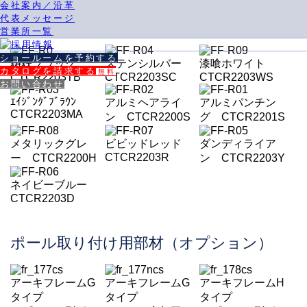
会社案内／沿革
代表メッセージ
COLOR
カラーバリエーション
営業所一覧
ショールームを予約する
鋳鉄ブラック
ステンシルバー
漆喰ホワイト
カタログを請求する
無料
CTCR2203TB
CTCR2203SC
CTCR2203WS
お問い合わせ
ｴｲｼﾞﾝｸﾞﾌﾞﾗｳﾝ
アルミヘアライ
アルミパンチン
CTCR2203MA
ン CTCR2200S
グ CTCR2201S
メタリックグレ
ビビッドレッド
ダンディライア
CTCR2203R
ー CTCR2200H
ン CTCR2203Y
ネイビーブルー
CTCR2203D
ポール取り付け用部材（オプション）
アーキフレームG
アーキフレームG
アーキフレームH
タイプ
タイプ
タイプ