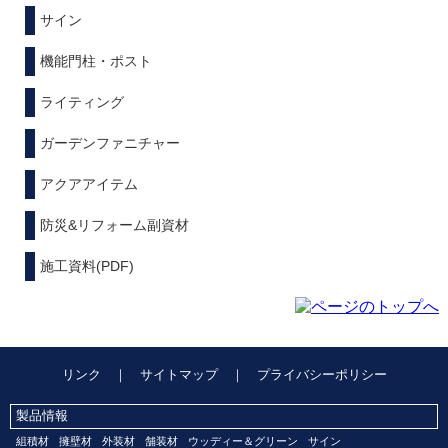
サイン
機能門柱・ポスト
ライティング
ガーデンファニチャー
アクアアイテム
防災&リフォーム副資材
施工資料(PDF)
リンク
｜
サイトマップ
｜
プライバシーポリシー
製品情報
組積材
擁壁材
外装材
舗装材
ウッディー＆グリーン
サイン