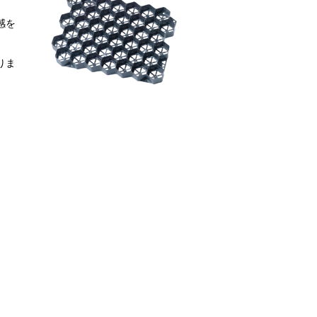
感を
りま