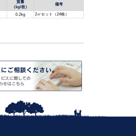
質量
備考
（kg/枚）
2㎡セット（24枚）
0.2kg