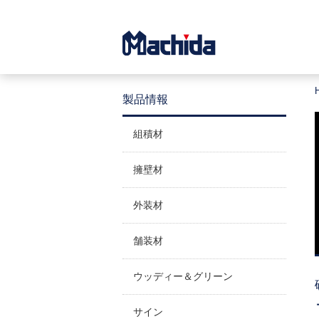
製品情報
組積材
擁壁材
外装材
舗装材
ウッディー＆グリーン
サイン