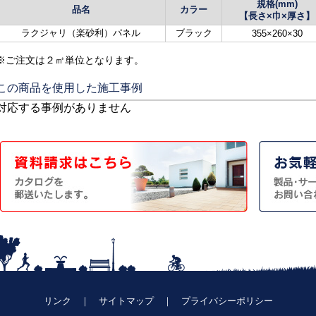
規格(mm)
品名
カラー
【長さ×巾×厚さ】
ラクジャリ（楽砂利）パネル
ブラック
355×260×30
※ご注文は２㎡単位となります。
この商品を使用した施工事例
対応する事例がありません
リンク
｜
サイトマップ
｜
プライバシーポリシー