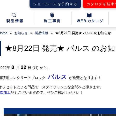
ショールームを予約する
カタログを請求
Home
»
お知らせ
»
製品情報
»
★8月22日 発売★ パルス のお知らせ
★8月22日 発売★ パルス のお
8
22
2022
年
月
日 (月)
から、
パルス
組積用コンクリートブロック
が発売となります！
オフセットによる凹凸で、スタイリッシュな空間へと導きます。
SC加工
品もございますので、ぜひご検討ください！