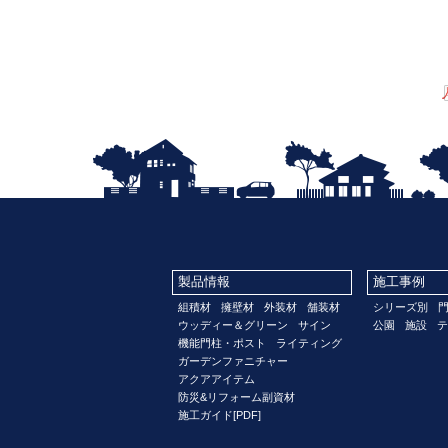
製品情報
施工事例
組積材
擁壁材
外装材
舗装材
シリーズ別
ウッディー＆グリーン
サイン
公園
施設
テ
機能門柱・ポスト
ライティング
ガーデンファニチャー
アクアアイテム
防災&リフォーム副資材
施工ガイド[PDF]