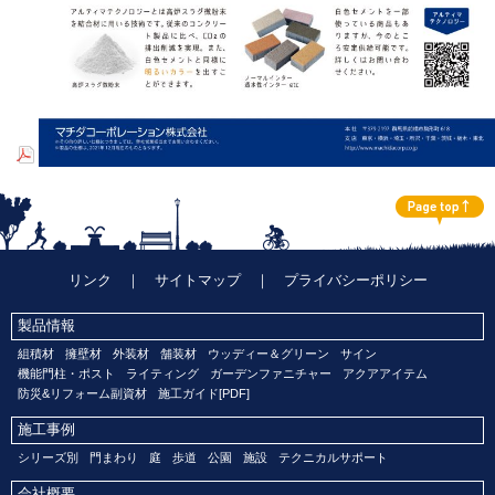
リンク
｜
サイトマップ
｜
プライバシーポリシー
製品情報
組積材
擁壁材
外装材
舗装材
ウッディー＆グリーン
サイン
機能門柱・ポスト
ライティング
ガーデンファニチャー
アクアアイテム
防災&リフォーム副資材
施工ガイド[PDF]
施工事例
シリーズ別
門まわり
庭
歩道
公園
施設
テクニカルサポート
会社概要