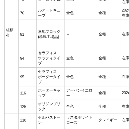
在
ルアートキュ
20
全色
全種
76
ーブ
在
組積
素地ブロック
－
全種
在
91
材
(群馬工場品)
セラフィス
ウッディタイ
全色
全種
在
94
プ
セラフィス
ボーダータイ
全色
全種
在
95
プ
ボーダーキャ
アーバンイエロ
全種
20
116
ップ
ー
オリジンブリ
全色
全種
在
125
ック
セルバストー
ラスタホワイト
クレイギー
在
218
ン
ローズ