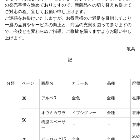
の発売準備を進めておりますので、新商品への切り替えも併せて
ご対応の程、宜しくお願い申し上げます。
ご迷惑をお掛けいたしますが、お得意様のご満足を目指してより
一層の品質やサービスの向上と、商品の充実を図って参りますの
で、今後とも変わらぬご指導、ご鞭撻を賜りますようお願い申し
上げます。
敬具
記
分類
ページ
商品名
カラー名
品種
廃
アルペR
全色
全種
在
38
オウミカワラ
イブシグレー
全種
在
56
樹脂スペーサ
－
－
在
ー
20
ビーロック15
全色
全種
70