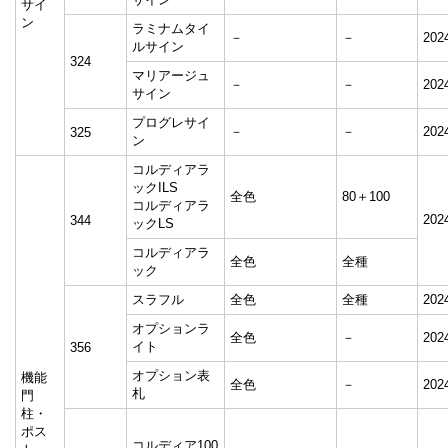
サイ
ン
ラミナムタイ
－
－
20
ルサイン
324
マリアージュ
－
－
20
サイン
プログレサイ
－
－
20
325
ン
コルディアラ
ックILS
全色
80＋100
コルディアラ
20
344
ックLS
コルディアラ
全色
全種
ック
スラフル
全色
全種
20
オプションラ
全色
－
20
イト
356
オプション表
機能
全色
－
20
札
門
柱・
ポス
コルディア100