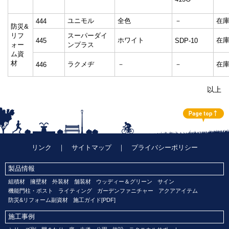
ユニモル
全色
－
在
444
防災&
リフ
スーパーダイ
ホワイト
在
445
SDP-10
ォー
ンプラス
ム資
材
ラクメヂ
－
－
在
446
以上
リンク
｜
サイトマップ
｜
プライバシーポリシー
製品情報
組積材
擁壁材
外装材
舗装材
ウッディー＆グリーン
サイン
機能門柱・ポスト
ライティング
ガーデンファニチャー
アクアアイテム
防災&リフォーム副資材
施工ガイド[PDF]
施工事例