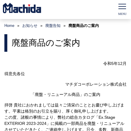
Home
»
お知らせ
»
廃盤告知
»
廃盤商品のご案内
廃盤商品のご案内
令和
5
年12月
得意先各位
マチダコーポレーション株式会社
「廃盤・リニューアル商品」のご案内
拝啓 貴社におかれましては益々ご清栄のこととお慶び申し上げま
す。平素は格別のお引立を賜り、厚く御礼申し上げます。
この度、諸般の事情により、弊社の総合カタログ「Ex.Stage
EXTERIOR 2023-2024」に掲載の一部商品を廃盤・リニューアル
させていただきたく、ご連絡申し上げます。只今、多数、新商品