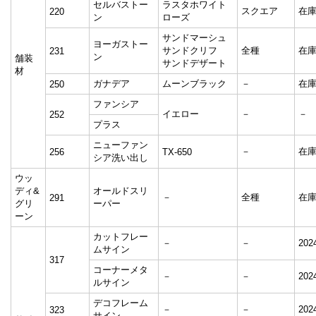
セルバストー
ラスタホワイト
スクエア
在
220
ン
ローズ
サンドマーシュ
ヨーガストー
サンドクリフ
全種
在
231
ン
舗装
サンドデザート
材
ガナデア
ムーンブラック
－
在
250
ファンシア
イエロー
－
－
252
プラス
ニューファン
－
在
256
TX-650
シア洗い出し
ウッ
ディ&
オールドスリ
－
全種
在
291
グリ
ーパー
ーン
カットフレー
－
－
20
ムサイン
317
コーナーメタ
－
－
20
ルサイン
デコフレーム
－
－
20
323
サイン