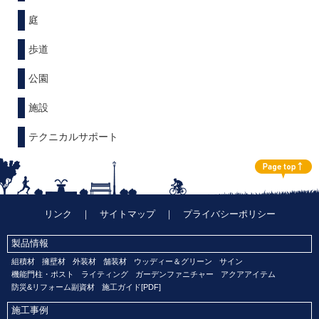
庭
歩道
公園
施設
テクニカルサポート
リンク
｜
サイトマップ
｜
プライバシーポリシー
製品情報
組積材
擁壁材
外装材
舗装材
ウッディー＆グリーン
サイン
機能門柱・ポスト
ライティング
ガーデンファニチャー
アクアアイテム
防災&リフォーム副資材
施工ガイド[PDF]
施工事例