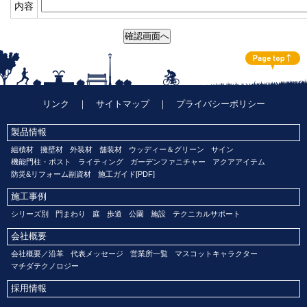
内容
リンク
｜
サイトマップ
｜
プライバシーポリシー
製品情報
組積材
擁壁材
外装材
舗装材
ウッディー＆グリーン
サイン
機能門柱・ポスト
ライティング
ガーデンファニチャー
アクアアイテム
防災&リフォーム副資材
施工ガイド[PDF]
施工事例
シリーズ別
門まわり
庭
歩道
公園
施設
テクニカルサポート
会社概要
会社概要／沿革
代表メッセージ
営業所一覧
マスコットキャラクター
マチダテクノロジー
採用情報