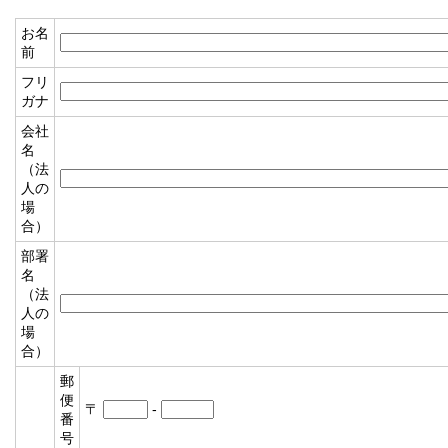
お名
前
フリ
ガナ
会社
名
（法
人の
場
合）
部署
名
（法
人の
場
合）
郵
便
〒
-
番
号