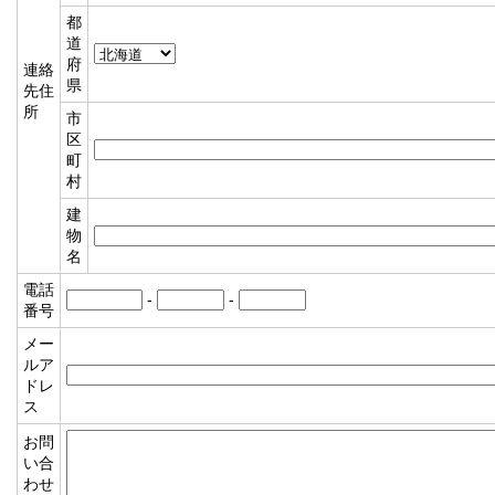
都
道
府
連絡
県
先住
所
市
区
町
村
建
物
名
電話
-
-
番号
メー
ルア
ドレ
ス
お問
い合
わせ