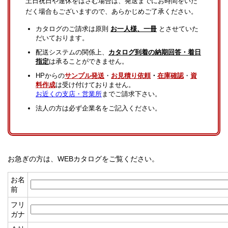
土日祝日や連休をはさむ場合は、発送までにお時間をいた
だく場合もございますので、あらかじめご了承ください。
カタログのご請求は原則
お一人様、一冊
とさせていた
だいております。
配送システムの関係上、
カタログ到着の納期回答・着日
指定
は承ることができません。
HPからの
サンプル発送
・
お見積り依頼
・
在庫確認
・
資
料作成
は受け付けておりません。
お近くの支店・営業所
までご請求下さい。
法人の方は必ず企業名をご記入ください。
お急ぎの方は、WEBカタログをご覧ください。
お名
前
フリ
ガナ