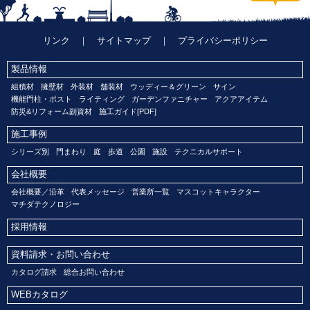
リンク
｜
サイトマップ
｜
プライバシーポリシー
製品情報
組積材
擁壁材
外装材
舗装材
ウッディー＆グリーン
サイン
機能門柱・ポスト
ライティング
ガーデンファニチャー
アクアアイテム
防災&リフォーム副資材
施工ガイド[PDF]
施工事例
シリーズ別
門まわり
庭
歩道
公園
施設
テクニカルサポート
会社概要
会社概要／沿革
代表メッセージ
営業所一覧
マスコットキャラクター
マチダテクノロジー
採用情報
資料請求・お問い合わせ
カタログ請求
総合お問い合わせ
WEBカタログ