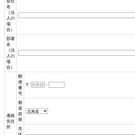
会社
名
（法
人の
場
合）
部署
名
（法
人の
場
合）
郵
便
〒
-
番
号
都
道
府
連絡
県
先住
所
市
区