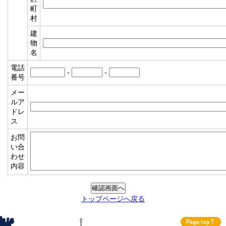
町
村
建
物
名
電話
-
-
番号
メー
ルア
ドレ
ス
お問
い合
わせ
内容
トップページへ戻る